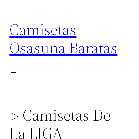
Saltar
al
Camisetas
contenido
Osasuna Baratas
▷ Camisetas De
La LIGA