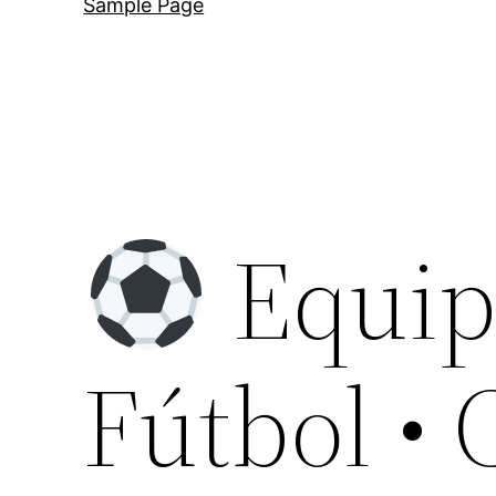
Sample Page
Equip
Fútbol •