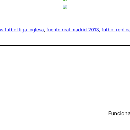
s futbol liga inglesa
, 
fuente real madrid 2013
, 
futbol repli
Funciona