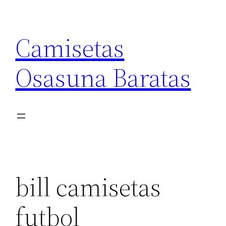
Saltar
al
Camisetas
contenido
Osasuna Baratas
bill camisetas
futbol