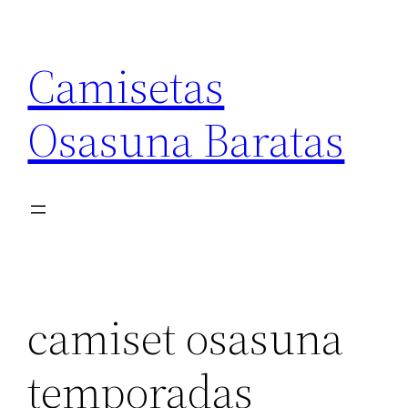
Saltar
al
Camisetas
contenido
Osasuna Baratas
camiset osasuna
temporadas