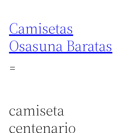
Saltar
al
Camisetas
contenido
Osasuna Baratas
camiseta
centenario