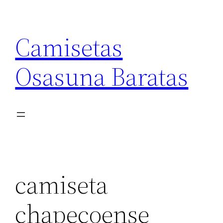
Saltar
al
Camisetas
contenido
Osasuna Baratas
camiseta
chapecoense