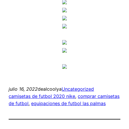
julio 16, 2022
dealcoolya
Uncategorized
camisetas de futbol 2020 nike
, 
comprar camisetas
de futbol
, 
equipaciones de futbol las palmas