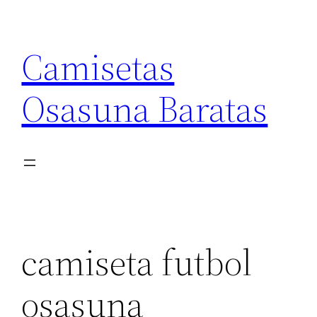
Saltar
al
Camisetas
contenido
Osasuna Baratas
camiseta futbol
osasuna