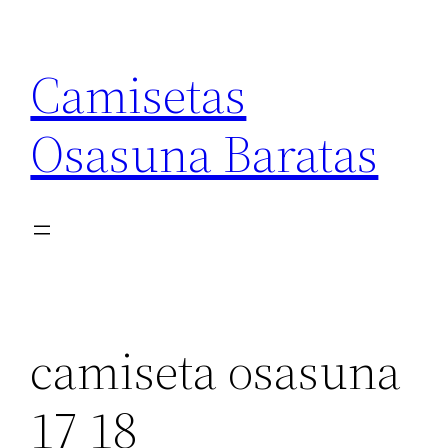
Saltar
al
Camisetas
contenido
Osasuna Baratas
camiseta osasuna
17 18