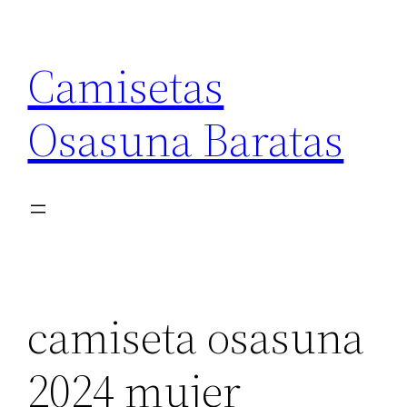
Saltar
al
Camisetas
contenido
Osasuna Baratas
camiseta osasuna
2024 mujer