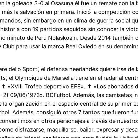
n la goleada 3-0 al Osasuna él fue un remate con la i
más la salvación en primera. Inició la competición con
mandos, sin embargo en un clima de guerra social que
istoria con 19 partidos seguidos sin conocer la victo
ltimo minuto de Peru Nolaskoain. Desde 2014 también 
y Club para usar la marca Real Oviedo en su denomin
ere dello Sport’, el defensa neerlandés quiere irse d
s’, el Olympique de Marsella tiene en el radar al cen
». ↑ «XVIII Trofeo deportivo EFE». ↑ «Los abonados d
 2) 09/06/1973». BDFutbol. Además, las camisetas inc
la organización en el espacio central de su primer eq
útbol. Además, consiguió otros 7 tantos que fueron f
convertimos en otros personajes a través de nuestro
 como disfrazarse, maquillarse, bailar, expresar y desa