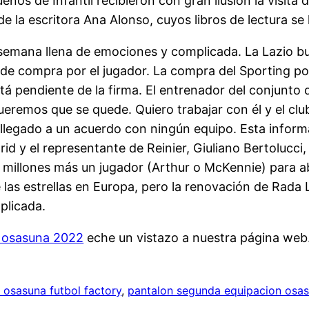
ueños de Infantil recibieron con gran ilusión la visi
de la escritora Ana Alonso, cuyos libros de lectura se
 semana llena de emociones y complicada. La Lazio b
 de compra por el jugador. La compra del Sporting por
tá pendiente de la firma. El entrenador del conjunto 
eremos que se quede. Quiero trabajar con él y el club
legado a un acuerdo con ningún equipo. Esta inform
d y el representante de Reinier, Giuliano Bertolucci, 
25 millones más un jugador (Arthur o McKennie) para a
e las estrellas en Europa, pero la renovación de Rada 
plicada.
 osasuna 2022
eche un vistazo a nuestra página web
 osasuna futbol factory
, 
pantalon segunda equipacion osa