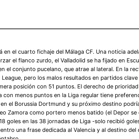
á en el cuarto fichaje del Málaga CF. Una noticia ad
r el flanco zurdo, el Valladolid se ha fijado en Escu
 en el conjunto pucelano, que atrae al lateral. En la re
League, pero los malos resultados en partidos clave e
mera posición con 51 puntos. El derecho de priorida
a con menos puntos en la Liga regular tiene preferenc
n el Borussia Dortmund y su próximo destino podría 
ofeo Zamora como portero menos batido (el Depor se c
8 goles en las 38 jornadas de Liga -solo recibió gole
cuentro una frase dedicada al Valencia y al destino de
ántabro.