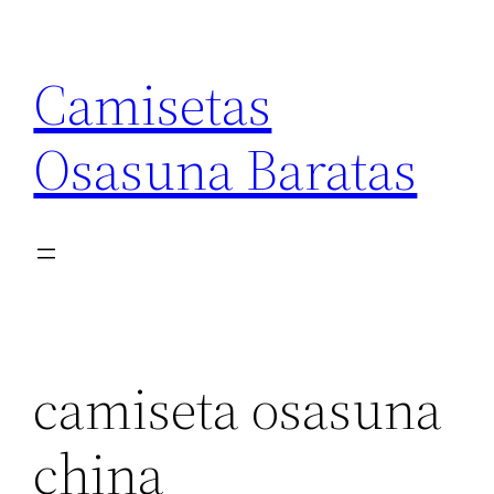
Saltar
al
Camisetas
contenido
Osasuna Baratas
camiseta osasuna
china