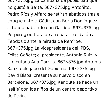
667×375.jpg La campaña de publicidad que
no gustó a Berta. 667×375.jpg Antoñito,
Pedro Ríos y Alfaro se retiran abatidos tras el
choque ante el Cádiz, con Borja Domínguez
al fondo hablando con Garrido. 667×375.jpg
Perperoglou trata de arrebatarle el balón a
Teodosic ante la mirada de Renfroe.
667×375.jpg La vicepresidenta del IPBS,
Felisa Cañete; el presidente, Antonio Ruiz, y
la diputada Ana Carrillo. 667×375.jpg Antonio
Sanz, delegado del Gobierno. 667×375.jpg
David Bisbal presenta su nuevo disco en
Barcelona. 667×375.jpg Kanoute se hace un
‘selfie’ con los niños de un centro deportivo
de Pekín.