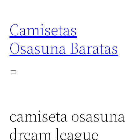
Saltar
al
Camisetas
contenido
Osasuna Baratas
camiseta osasuna
dream league