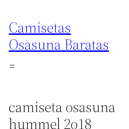
Saltar
al
Camisetas
contenido
Osasuna Baratas
camiseta osasuna
hummel 2o18