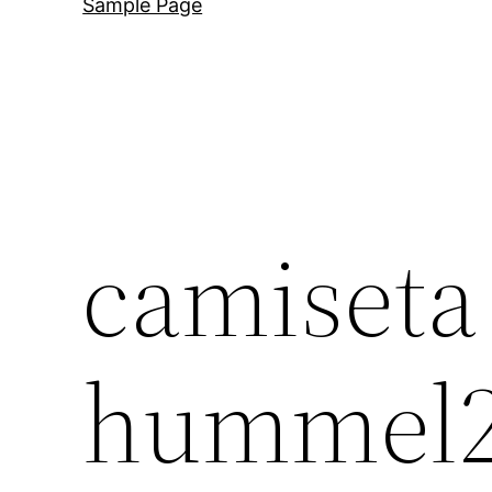
Sample Page
camiseta
hummel20