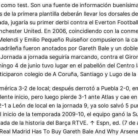
n como test. Son una fuente de información buenísima
 de la primera plantilla deberán llevar los dorsales d
orada, jugaría su primer derbi contra el Everton Footba
chester United. En 2006, coincidiendo con la conmem
Melendi y Emilio Pequeño Ruiseñor compusieron la ca
adrileña fueron anotados por Gareth Bale y un doblete
ornada a jornada seguiría marcando, contra el Girona
ingo 4 de junio tuvo lugar en el pabellón del Centro l
ciparon colegio de A Coruña, Santiago y Lugo de la ca
érica 3-2 de local; después derrotó a Puebla 2-0, em
ente inicio, pero luego pierde 3-1 ante Atlas y cae en
1 a León de local en la jornada 9, ya solo salvó 5 pu
 Al inicio de la temporada 2009-10, el equipo ganó la 
a de la historia del Barça RTVE. ↑ Espn, ed. (7 de 
y Real Madrid Has To Buy Gareth Bale And Why Arsene