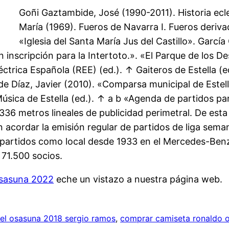
Goñi Gaztambide, José (1990-2011). Historia ecle
María (1969). Fueros de Navarra I. Fueros deriva
«Iglesia del Santa María Jus del Castillo». Garcí
n inscripción para la Intertoto.». «El Parque de los D
éctrica Española (REE) (ed.). ↑ Gaiteros de Estella 
bide Díaz, Javier (2010). «Comparsa municipal de Estel
úsica de Estella (ed.). ↑ a b «Agenda de partidos para
336 metros lineales de publicidad perimetral. De es
acordar la emisión regular de partidos de liga seman
sus partidos como local desde 1933 en el Mercedes-B
71.500 socios.
osasuna 2022
eche un vistazo a nuestra página web.
el osasuna 2018 sergio ramos
, 
comprar camiseta ronaldo 