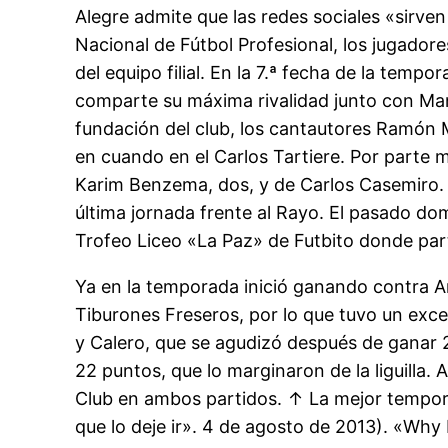
Alegre admite que las redes sociales «sirve
Nacional de Fútbol Profesional, los jugadores
del equipo filial. En la 7.ª fecha de la temp
comparte su máxima rivalidad junto con Man
fundación del club, los cantautores Ramón 
en cuando en el Carlos Tartiere. Por parte m
Karim Benzema, dos, y de Carlos Casemiro. J
última jornada frente al Rayo. El pasado dom
Trofeo Liceo «La Paz» de Futbito donde parti
Ya en la temporada inició ganando contra Am
Tiburones Freseros, por lo que tuvo un excel
y Calero, que se agudizó después de ganar 2-
22 puntos, que lo marginaron de la liguilla.
Club en ambos partidos. ↑ La mejor temporad
que lo deje ir». 4 de agosto de 2013). «Wh