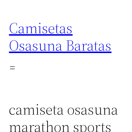
Saltar
al
Camisetas
contenido
Osasuna Baratas
camiseta osasuna
marathon sports