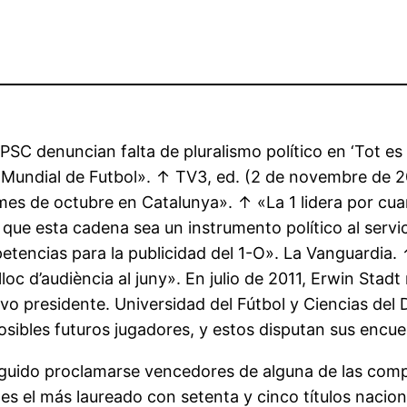
SC denuncian falta de pluralismo político en ‘Tot es 
el Mundial de Futbol». ↑ TV3, ed. (2 de novembre de 2
es de octubre en Catalunya». ↑ «La 1 lidera por cua
que esta cadena sea un instrumento político al servi
encias para la publicidad del 1-O». La Vanguardia. ↑ 
c d’audiència al juny». En julio de 2011, Erwin Stadt n
vo presidente. Universidad del Fútbol y Ciencias del 
osibles futuros jugadores, y estos disputan sus encu
eguido proclamarse vencedores de alguna de las comp
es el más laureado con setenta y cinco títulos nacion