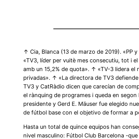
↑ Cia, Blanca (13 de marzo de 2019). «PP y P
«TV3, líder per vuitè mes consecutiu, tot i 
amb un 15,2% de quota». ↑ «TV-3 lidera el m
privadas». ↑ «La directora de TV3 defiende 
TV3 y CatRàdio dicen que carecían de compet
el rànquing de programes i queda en segon llo
presidente y Gerd E. Mäuser fue elegido nue
de fútbol base con el objetivo de formar a p
Hasta un total de quince equipos han cons
nivel masculino: Fútbol Club Barcelona -que 