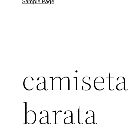
Sample Page
camiseta
barata