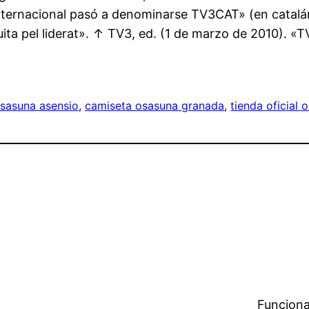
nternacional pasó a denominarse TV3CAT» (en catalá
luita pel liderat». ↑ TV3, ed. (1 de marzo de 2010). «T
sasuna asensio
, 
camiseta osasuna granada
, 
tienda oficial
Funciona