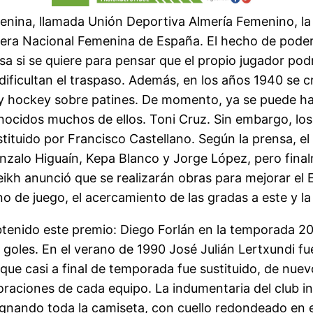
nina, llamada Unión Deportiva Almería Femenino, la 
imera Nacional Femenina de España. El hecho de pode
 si se quiere para pensar que el propio jugador podría
ificultan el traspaso. Además, en los años 1940 se 
 y hockey sobre patines. De momento, ya se puede ha
nocidos muchos de ellos. Toni Cruz. Sin embargo, los
ituido por Francisco Castellano. Según la prensa, el 
zalo Higuaín, Kepa Blanco y Jorge López, pero finalm
eikh anunció que se realizarán obras para mejorar el
 de juego, el acercamiento de las gradas a este y la 
btenido este premio: Diego Forlán en la temporada 
goles. En el verano de 1990 José Julián Lertxundi f
 que casi a final de temporada fue sustituido, de nuev
poraciones de cada equipo. La indumentaria del club in
egnando toda la camiseta, con cuello redondeado en 