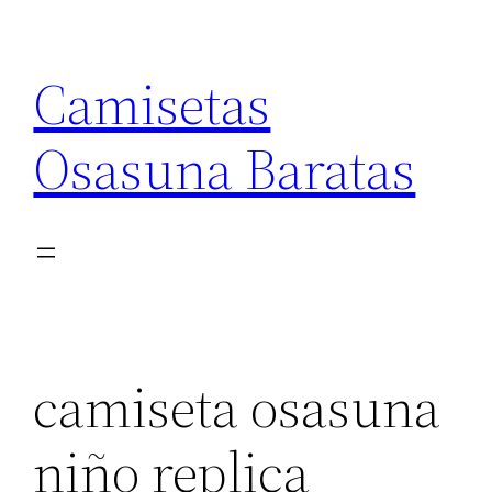
Saltar
al
Camisetas
contenido
Osasuna Baratas
camiseta osasuna
niño replica