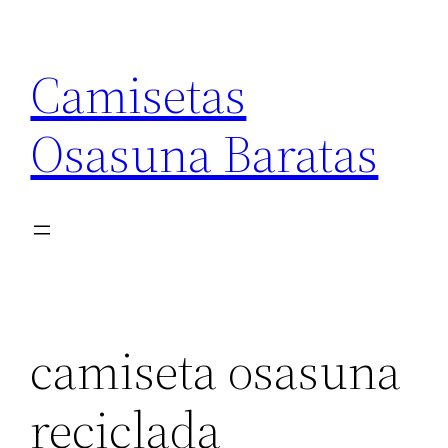
Saltar
al
Camisetas
contenido
Osasuna Baratas
camiseta osasuna
reciclada