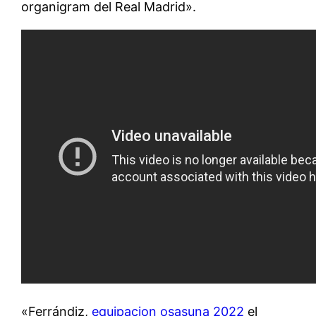
organigram del Real Madrid».
«Ferrándiz,
equipacion osasuna 2022
el