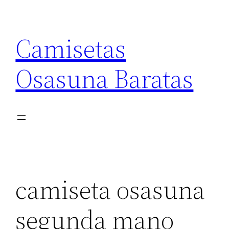
Saltar
al
Camisetas
contenido
Osasuna Baratas
camiseta osasuna
segunda mano