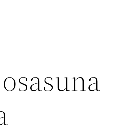
 osasuna
a