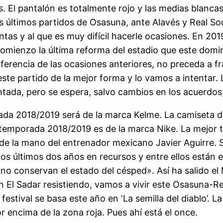
es. El pantalón es totalmente rojo y las medias blanc
os últimos partidos de Osasuna, ante Alavés y Real S
untas y al que es muy difícil hacerle ocasiones. En 20
comienzo la última reforma del estadio que este domin
diferencia de las ocasiones anteriores, no preceda a 
este partido de la mejor forma y lo vamos a intentar
ada, pero se espera, salvo cambios en los acuerdos
ada 2018/2019 será de la marca Kelme. La camiseta 
temporada 2018/2019 es de la marca Nike. La mejor te
de la mano del entrenador mexicano Javier Aguirre.
os últimos dos años en recursos y entre ellos están e
no conservan el estado del césped». Así ha salido el 
 El Sadar resistiendo, vamos a vivir este Osasuna-R
el festival se basa este año en ‘La semilla del diablo’.
encima de la zona roja. Pues ahí está el once.