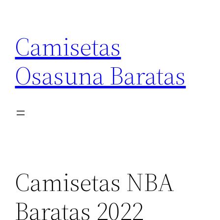
Saltar
al
Camisetas
contenido
Osasuna Baratas
Camisetas NBA
Baratas 2022