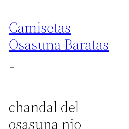
Saltar
al
Camisetas
contenido
Osasuna Baratas
chandal del
osasuna nio