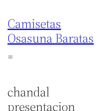
Saltar
al
Camisetas
contenido
Osasuna Baratas
chandal
presentacion