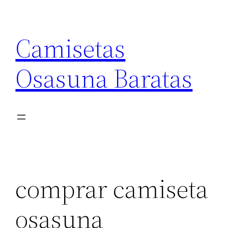
Saltar
al
Camisetas
contenido
Osasuna Baratas
comprar camiseta
osasuna