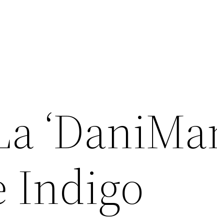
La ‘DaniMan
e Indigo