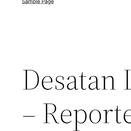
Sample Page
Desatan 
– Report