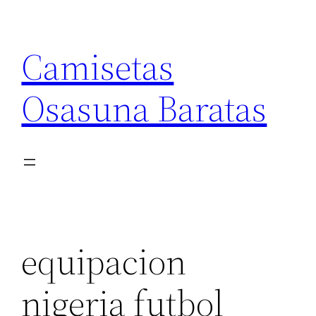
Saltar
al
Camisetas
contenido
Osasuna Baratas
equipacion
nigeria futbol