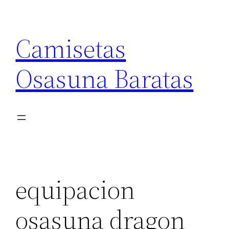
Saltar
al
Camisetas
contenido
Osasuna Baratas
equipacion
osasuna dragon