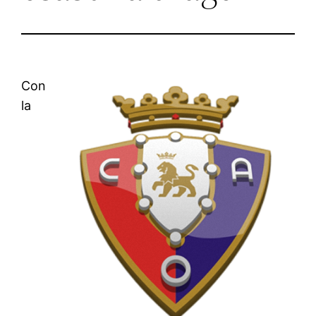
Con
la