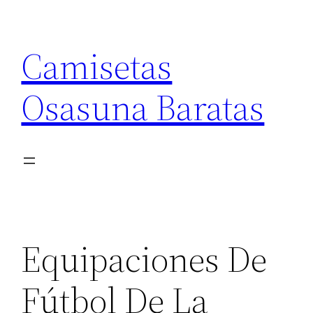
Saltar
al
Camisetas
contenido
Osasuna Baratas
Equipaciones De
Fútbol De La