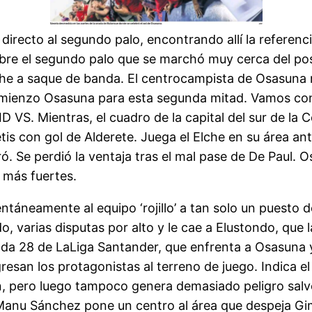
directo al segundo palo, encontrando allí la referen
bre el segundo palo que se marchó muy cerca del pos
che a saque de banda. El centrocampista de Osasuna 
omienzo Osasuna para esta segunda mitad. Vamos con l
S. Mientras, el cuadro de la capital del sur de la
 Betis con gol de Alderete. Juega el Elche en su área a
ó. Se perdió la ventaja tras el mal pase de De Paul. O
 más fuertes.
ntáneamente al equipo ‘rojillo’ a tan solo un puesto 
 varias disputas por alto y le cae a Elustondo, que l
nada 28 de LaLiga Santander, que enfrenta a Osasuna
esan los protagonistas al terreno de juego. Indica el
ón, pero luego tampoco genera demasiado peligro salv
 Manu Sánchez pone un centro al área que despeja Gi