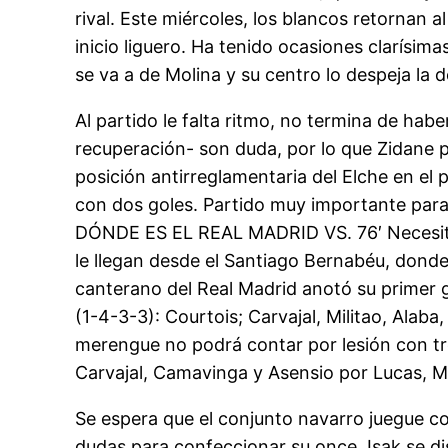
rival. Este miércoles, los blancos retornan 
inicio liguero. Ha tenido ocasiones clarísim
se va a de Molina y su centro lo despeja la 
Al partido le falta ritmo, no termina de hab
recuperación- son duda, por lo que Zidane po
posición antirreglamentaria del Elche en e
con dos goles. Partido muy importante para 
DÓNDE ES EL REAL MADRID VS. 76′ Necesita d
le llegan desde el Santiago Bernabéu, don
canterano del Real Madrid anotó su primer g
(1-4-3-3): Courtois; Carvajal, Militao, Ala
merengue no podrá contar por lesión con tre
Carvajal, Camavinga y Asensio por Lucas, M
Se espera que el conjunto navarro juegue con 
dudas para confeccionar su once. Isak se di