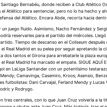
al Santiago Bernabéu, donde reciben a Club Atlético O
as el Atlético para sentenciar, pero no lo ha hecho y 
defensa del Atlético. Encara Abde, recorta hacia dentr
er un juego fluido. Asimismo, Nacho Fernández y Sergi
dría reservarles para el partido del miércoles. Llegó 
l partido. Tiempo de descanso en el Coliseum después
el Real Madrid en su pelea por seguir apretando la c
os tantos el Girona para arrebatarle la plaza europ
de el Real Madrid ha marcado el empate. SIGUE AQU
ol en LaLiga Santander con un potentísimo testarazo 
ba, Mendy; Camavinga, Casemiro, Kroos; Asensio, Benz
s futbolistas: Dani Carvajal, Ferland Mendy y Lucas 
odric y Rodrygo.
tres centrales, con lo que Juan Cruz volvería a la titu
spone a chutar ante Juan Cruz. Más todavía, tras el 