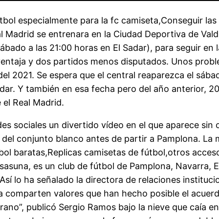
tbol especialmente para la fc camiseta,Conseguir las
al Madrid se entrenara en la Ciudad Deportiva de Val
ado a las 21:00 horas en El Sadar), para seguir en la
ventaja y dos partidos menos disputados. Unos problem
 del 2021. Se espera que el central reaparezca el sáb
Sadar. Y también en esa fecha pero del año anterior, 
 el Real Madrid.
des sociales un divertido vídeo en el que aparece sin
o del conjunto blanco antes de partir a Pamplona. La 
tbol baratas,Replicas camisetas de fútbol,otros acces
 Osasuna, es un club de fútbol de Pamplona, Navarra, E
Así lo ha señalado la directora de relaciones instituc
a comparten valores que han hecho posible el acuer
erano”, publicó Sergio Ramos bajo la nieve que caía