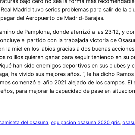
peraturas bajo cero no sea la forma más recomendable
l Real Madrid tuvo serios problemas para salir de la 
espegar del Aeropuerto de Madrid-Barajas.
 camino de Pamplona, donde aterrizó a las 23:12, y do
oncluye el partido con la trabajada victoria de Osasu
n la miel en los labios gracias a dos buenas accion
os rojillos quieren ganar para seguir teniendo en su p
iqué han sido enemigos deportivos en sus clubes y c
zaga, ha vivido sus mejores años. ”, le ha dicho Ramos
amos comenzó el año 2021 alejado de los campos. El e
eños, para mejorar la capacidad de pase en situacio
 camiseta del osasuna
, 
equipacion osasuna 2020 gris
, 
osasu