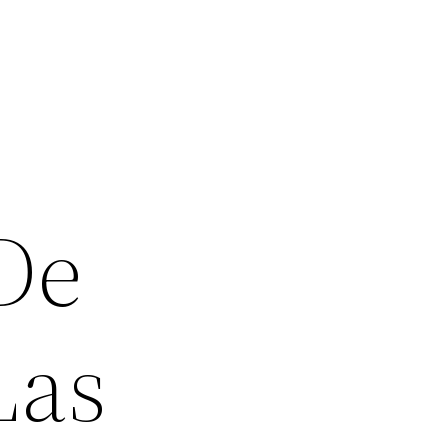
De
Las