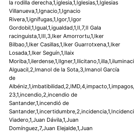
la rodilla derecha,1,iglesia,1,Iglesias,1,Iglesias
Villanueva,1,Ignacio,1,Ignacio
Rivera,1,ignífugas,1,Igor,1,Igor
Gordobil,1,Igual,1,igualdad,1,II,7,II Gala
racinguista,1,III,3,Iker Amorrortu,1,Iker
Bilbao,1,Iker Casillas,1,Iker Guarrotxena,1,Iker
Losada,1,Iker Seguín,1,Ilaix
Moriba,1,ilerdense,1,Ilgner,1,Ilicitano,1,illa,1,ilumi
Alguacil,2,Imanol de la Sota,3,Imanol García
de
Albéniz,1,imbatibilidad,2,IMD,4,impacto,1,impagos,
23,1,incendio,2,incendio de
Santander,1,incendió de
Santander,1,incertidumbre,2,incidencia,1,Incidenci
Viadero,1,Juan Dávila,1,Juan
Domínguez,7,Juan Elejalde,1,Juan