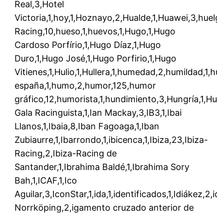
Real,3,Hotel
Victoria,1,hoy,1,Hoznayo,2,Hualde,1,Huawei,3,huel
Racing,10,hueso,1,huevos,1,Hugo,1,Hugo
Cardoso Porfírio,1,Hugo Díaz,1,Hugo
Duro,1,Hugo José,1,Hugo Porfirio,1,Hugo
Vitienes,1,Hulio,1,Hullera,1,humedad,2,humildad,1
españa,1,humo,2,humor,125,humor
gráfico,12,humorista,1,hundimiento,3,Hungría,1,Hur
Gala Racinguista,1,Ian Mackay,3,IB3,1,Ibai
Llanos,1,Ibaia,8,Iban Fagoaga,1,Iban
Zubiaurre,1,Ibarrondo,1,ibicenca,1,Ibiza,23,Ibiza-
Racing,2,Ibiza-Racing de
Santander,1,Ibrahima Baldé,1,Ibrahima Sory
Bah,1,ICAF,1,Ico
Aguilar,3,IconStar,1,ida,1,identificados,1,Idiákez,2,
Norrköping,2,igamento cruzado anterior de