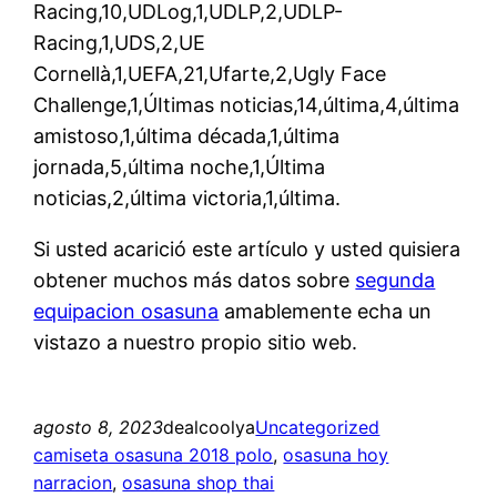
Racing,10,UDLog,1,UDLP,2,UDLP-
Racing,1,UDS,2,UE
Cornellà,1,UEFA,21,Ufarte,2,Ugly Face
Challenge,1,ÚItimas noticias,14,última,4,última
amistoso,1,última década,1,última
jornada,5,última noche,1,Última
noticias,2,última victoria,1,última.
Si usted acarició este artículo y usted quisiera
obtener muchos más datos sobre
segunda
equipacion osasuna
amablemente echa un
vistazo a nuestro propio sitio web.
agosto 8, 2023
dealcoolya
Uncategorized
camiseta osasuna 2018 polo
, 
osasuna hoy
narracion
, 
osasuna shop thai