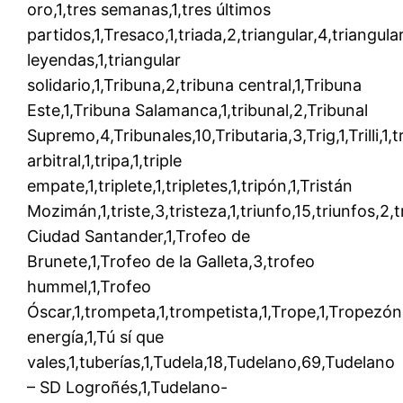
oro,1,tres semanas,1,tres últimos
partidos,1,Tresaco,1,triada,2,triangular,4,triangula
leyendas,1,triangular
solidario,1,Tribuna,2,tribuna central,1,Tribuna
Este,1,Tribuna Salamanca,1,tribunal,2,Tribunal
Supremo,4,Tribunales,10,Tributaria,3,Trig,1,Trilli,1,tr
arbitral,1,tripa,1,triple
empate,1,triplete,1,tripletes,1,tripón,1,Tristán
Mozimán,1,triste,3,tristeza,1,triunfo,15,triunfos,2,
Ciudad Santander,1,Trofeo de
Brunete,1,Trofeo de la Galleta,3,trofeo
hummel,1,Trofeo
Óscar,1,trompeta,1,trompetista,1,Trope,1,Tropezón,
energía,1,Tú sí que
vales,1,tuberías,1,Tudela,18,Tudelano,69,Tudelano
– SD Logroñés,1,Tudelano-