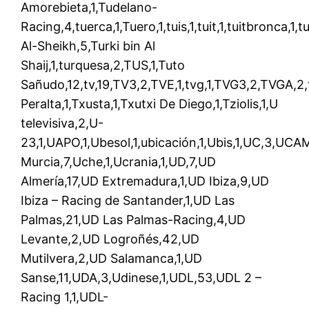
Amorebieta,1,Tudelano-
Racing,4,tuerca,1,Tuero,1,tuis,1,tuit,1,tuitbronca,1,t
Al-Sheikh,5,Turki bin Al
Shaij,1,turquesa,2,TUS,1,Tuto
Sañudo,12,tv,19,TV3,2,TVE,1,tvg,1,TVG3,2,TVGA,2,tv
Peralta,1,Txusta,1,Txutxi De Diego,1,Tziolis,1,U
televisiva,2,U-
23,1,UAPO,1,Ubesol,1,ubicación,1,Ubis,1,UC,3,UC
Murcia,7,Uche,1,Ucrania,1,UD,7,UD
Almería,17,UD Extremadura,1,UD Ibiza,9,UD
Ibiza – Racing de Santander,1,UD Las
Palmas,21,UD Las Palmas-Racing,4,UD
Levante,2,UD Logroñés,42,UD
Mutilvera,2,UD Salamanca,1,UD
Sanse,11,UDA,3,Udinese,1,UDL,53,UDL 2 –
Racing 1,1,UDL-