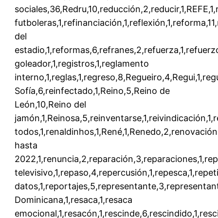
sociales,36,Redru,10,reducción,2,reducir,1,REFE,1,
futboleras,1,refinanciación,1,reflexión,1,reforma,1
del
estadio,1,reformas,6,refranes,2,refuerza,1,refuerz
goleador,1,registros,1,reglamento
interno,1,reglas,1,regreso,8,Regueiro,4,Regui,1,reg
Sofía,6,reinfectado,1,Reino,5,Reino de
León,10,Reino del
jamón,1,Reinosa,5,reinventarse,1,reivindicación,1
todos,1,renaldinhos,1,René,1,Renedo,2,renovació
hasta
2022,1,renuncia,2,reparación,3,reparaciones,1,rep
televisivo,1,repaso,4,repercusión,1,repesca,1,repetic
datos,1,reportajes,5,representante,3,representan
Dominicana,1,resaca,1,resaca
emocional,1,resacón,1,rescinde,6,rescindido,1,resc