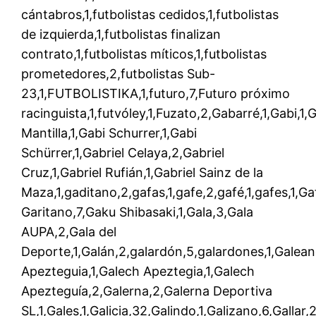
cántabros,1,futbolistas cedidos,1,futbolistas
de izquierda,1,futbolistas finalizan
contrato,1,futbolistas míticos,1,futbolistas
prometedores,2,futbolistas Sub-
23,1,FUTBOLISTIKA,1,futuro,7,Futuro próximo
racinguista,1,futvóley,1,Fuzato,2,Gabarré,1,Gabi,1,
Mantilla,1,Gabi Schurrer,1,Gabi
Schürrer,1,Gabriel Celaya,2,Gabriel
Cruz,1,Gabriel Rufián,1,Gabriel Sainz de la
Maza,1,gaditano,2,gafas,1,gafe,2,gafé,1,gafes,1,Ga
Garitano,7,Gaku Shibasaki,1,Gala,3,Gala
AUPA,2,Gala del
Deporte,1,Galán,2,galardón,5,galardones,1,Galean
Apezteguia,1,Galech Apeztegia,1,Galech
Apezteguía,2,Galerna,2,Galerna Deportiva
SL,1,Gales,1,Galicia,32,Galindo,1,Galizano,6,Gallar,