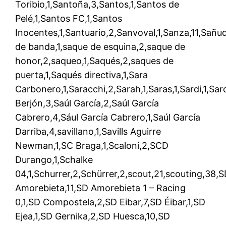
Toribio,1,Santoña,3,Santos,1,Santos de
Pelé,1,Santos FC,1,Santos
Inocentes,1,Santuario,2,Sanvoval,1,Sanza,11,Sañu
de banda,1,saque de esquina,2,saque de
honor,2,saqueo,1,Saqués,2,saques de
puerta,1,Saqués directiva,1,Sara
Carbonero,1,Saracchi,2,Sarah,1,Saras,1,Sardi,1,Sar
Berjón,3,Saúl García,2,Saúl García
Cabrero,4,Sául García Cabrero,1,Saúl García
Darriba,4,savillano,1,Savills Aguirre
Newman,1,SC Braga,1,Scaloni,2,SCD
Durango,1,Schalke
04,1,Schurrer,2,Schürrer,2,scout,21,scouting,38,S
Amorebieta,11,SD Amorebieta 1 – Racing
0,1,SD Compostela,2,SD Eibar,7,SD Éibar,1,SD
Ejea,1,SD Gernika,2,SD Huesca,10,SD