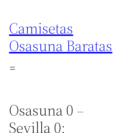
Saltar
al
Camisetas
contenido
Osasuna Baratas
Osasuna 0 –
Sevilla 0: