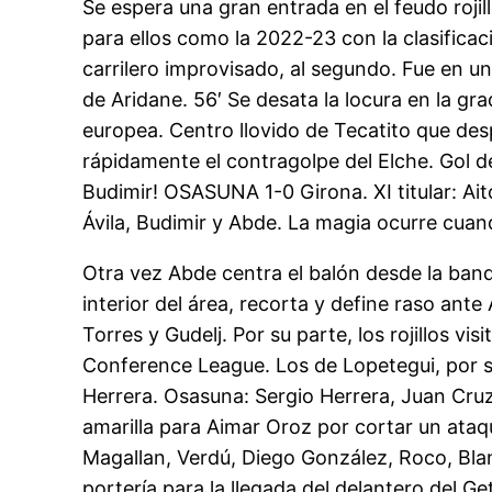
Se espera una gran entrada en el feudo roji
para ellos como la 2022-23 con la clasifica
carrilero improvisado, al segundo. Fue en un
de Aridane. 56′ Se desata la locura en la g
europea. Centro llovido de Tecatito que des
rápidamente el contragolpe del Elche. Gol 
Budimir! OSASUNA 1-0 Girona. XI titular: A
Ávila, Budimir y Abde. La magia ocurre cua
Otra vez Abde centra el balón desde la band
interior del área, recorta y define raso ante
Torres y Gudelj. Por su parte, los rojillos 
Conference League. Los de Lopetegui, por su
Herrera. Osasuna: Sergio Herrera, Juan Cruz
amarilla para Aimar Oroz por cortar un ataqu
Magallan, Verdú, Diego González, Roco, Blan
portería para la llegada del delantero del G