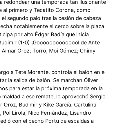
era redondear una temporada tan ilusionante
ye al primero y Tecatito Corona, como
n el segundo palo tras la cesión de cabeza
trecha notablemente el cerco sobre la plaza
cipa por alto Édgar Badía que inicia
e Budimir (1-0) ¡Goooooooooooool de Ante
z; Aimar Oroz, Torró, Moi Gómez; Chimy
rgo a Tete Morente, controla el balón en el
itar la salida de balón. Se marchan Óliver
ismos para estar la próxima temporada en la
tó maldad a ese remate, lo aprovechó Sergio
 Oroz, Budimir y Kike García. Cartulina
, Pol Lirola, Nico Fernández, Lisandro
Cedió con el pecho Portu de espaldas a