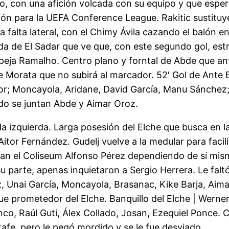
llo, con una afición volcada con su equipo y que esp
ción para la UEFA Conference League. Rakitic sustitu
a falta lateral, con el Chimy Ávila cazando el balón e
rada de El Sadar que ve que, con este segundo gol, es
peja Ramalho. Centro plano y forntal de Abde que anti
de Morata que no subirá al marcador. 52′ Gol de Ant
itor; Moncayola, Aridane, David García, Manu Sánche
ndo se juntan Abde y Aimar Oroz.
a izquierda. Larga posesión del Elche que busca en la
 Aitor Fernández. Gudelj vuelve a la medular para facil
visitan el Coliseum Alfonso Pérez dependiendo de sí m
 parte, apenas inquietaron a Sergio Herrera. Le fal
, Unai García, Moncayola, Brasanac, Kike Barja, Aimar
e prometedor del Elche. Banquillo del Elche | Werner
co, Raúl Guti, Álex Collado, Josan, Ezequiel Ponce. 
etafe, pero le pegó mordido y se le fue desviado.