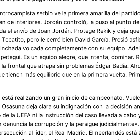
entrocampista serbio ve la primera amarilla del parti
cen de interiores. Jordán controló, la puso al punto de
 nada el envío de Joan Jordán. Protege Rekik y deja qu
Tecatito, pero le cerró bien David García. Presió asfi
inchada volcada completamente con su equipo. Adelan
opetegui. Es un equipo alegre, que intenta, dominar. R
e la frontal que atrapa sin problemas Édgar Badía. A
 tienen más equilibrio que en la primera vuelta. Prime
id está realizando un gran inicio de campeonato. Vuel
 Osasuna deja clara su indignación con la decisión an
 de la UEFA ni la instrucción del caso llevada a cab
n denuncia la corrupción y la persigue judicialmente
rsecución al líder, el Real Madrid. El neerlandés está