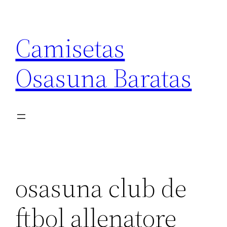
Saltar
al
Camisetas
contenido
Osasuna Baratas
osasuna club de
ftbol allenatore