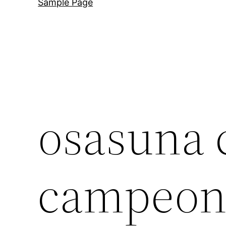
Sample Page
osasuna c
campeon