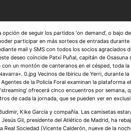
a opción de seguir los partidos ‘on demand’, o bajo
 poder participar en más sorteos de entradas durante
ediante mail y SMS con todos los socios agraciados d
 este deseo coincide Patxi Puñal, capitán de Osasuna
ma con un montón de canteranos en el césped, toda la
Navarra». 0.jpg Vecinos de Ibiricu de Yerri, durante l
g Agentes de la Policía Foral examinan la plataforma e
 ‘streaming’ ofrecerá cinco encuentros por semana, q
ros de cada la jornada, que se pueden ver en exclus
udimir, Kike García y compañía. Las camisetas estar
. Jesús Gil, presidente del Atlético de Madrid, ha re
 la Real Sociedad (Vicente Calderón, nueve de la noch