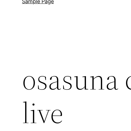
Sample Page
osasuna c
live