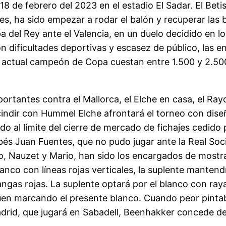
 de febrero del 2023 en el estadio El Sadar. El Beti
nes, ha sido empezar a rodar el balón y recuperar la
del Rey ante el Valencia, en un duelo decidido en los
n dificultades deportivas y escasez de público, las en
 actual campeón de Copa cuestan entre 1.500 y 2.500,
rtantes contra el Mallorca, el Elche en casa, el Rayo
scindir con Hummel Elche afrontará el torneo con dise
do al límite del cierre de mercado de fichajes cedido
dobés Juan Fuentes, que no pudo jugar ante la Real Soc
o, Nauzet y Mario, han sido los encargados de mostr
lanco con líneas rojas verticales, la suplente mantend
angas rojas. La suplente optará por el blanco con raya
iguen marcando el presente blanco. Cuando peor pintab
Madrid, que jugará en Sabadell, Beenhakker concede de