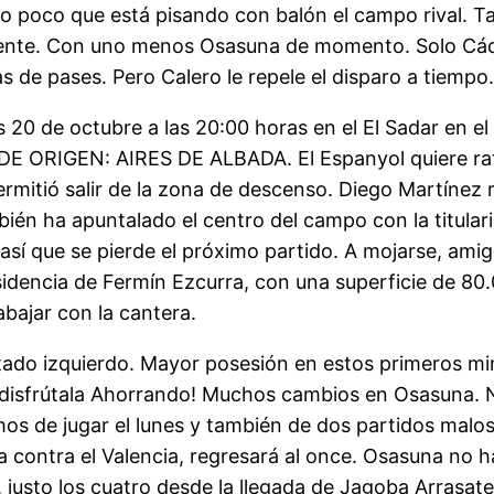
lo poco que está pisando con balón el campo rival. 
mente. Con uno menos Osasuna de momento. Solo Cádi
 de pases. Pero Calero le repele el disparo a tiempo
20 de octubre a las 20:00 horas en el El Sadar en el
 ORIGEN: AIRES DE ALBADA. El Espanyol quiere ratifi
rmitió salir de la zona de descenso. Diego Martínez r
ién ha apuntalado el centro del campo con la titular
 así que se pierde el próximo partido. A mojarse, ami
esidencia de Fermín Ezcurra, con una superficie de 8
abajar con la cantera.
ado izquierdo. Mayor posesión en estos primeros minu
 disfrútala Ahorrando! Muchos cambios en Osasuna. 
os de jugar el lunes y también de dos partidos malos
ja contra el Valencia, regresará al once. Osasuna no 
 justo los cuatro desde la llegada de Jagoba Arrasate 