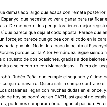
saque demasiado largo que acaba con remate posterior
Espanyol que necesita volver a ganar para ratificar e
casa. De momento, los periquitos tienen mejor registr
sí que parece que deja el codo aposta. Parece que en
n un forcejeo parece que golpea con el codo en la car
ay nada punible. No le dura nada la pelota al Espany
a Morales porque corta Aitor Fernández. Sigue siendo 
ha dispuesto de dos ocasiones, gracias a dos balones
 mira o se encontró con Mamardashvili. Fuera de jueg
a robó. Rubén Peña, que cumple el segundo y último pa
 el conjunto navarro. Quiere salir a campo contrario e
. Los catalanes llegan con muchas dudas en el once,
rtido de hoy se podrá ver en DAZN, así que si no está
tros, podemos comparar cómo llegan al partido. En e