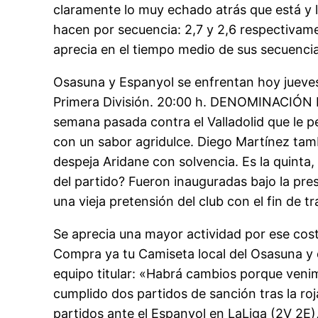
claramente lo muy echado atrás que está y 
hacen por secuencia: 2,7 y 2,6 respectiva
aprecia en el tiempo medio de sus secuencias
Osasuna y Espanyol se enfrentan hoy jueves 
Primera División. 20:00 h. DENOMINACIÓN DE
semana pasada contra el Valladolid que le pe
con un sabor agridulce. Diego Martínez tamb
despeja Aridane con solvencia. Es la quinta,
del partido? Fueron inauguradas bajo la pr
una vieja pretensión del club con el fin de tr
Se aprecia una mayor actividad por ese cost
Compra ya tu Camiseta local del Osasuna y
equipo titular: «Habrá cambios porque venim
cumplido dos partidos de sanción tras la ro
partidos ante el Espanyol en LaLiga (2V 2E),