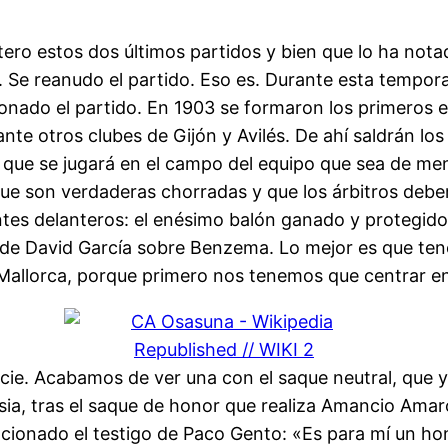
ero estos dos últimos partidos y bien que lo ha nota
. Se reanudo el partido. Eso es. Durante esta tempor
onado el partido. En 1903 se formaron los primeros e
e otros clubes de Gijón y Avilés. De ahí saldrán los
 que se jugará en el campo del equipo que sea de meno
e son verdaderas chorradas y que los árbitros deber
s delanteros: el enésimo balón ganado y protegido p
 de David García sobre Benzema. Lo mejor es que ten
Mallorca, porque primero nos tenemos que centrar en 
cie. Acabamos de ver una con el saque neutral, que 
nesia, tras el saque de honor que realiza Amancio Am
cionado el testigo de Paco Gento: «Es para mí un hon