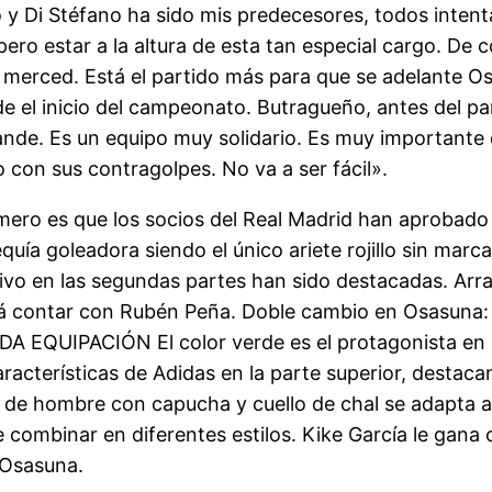
 y Di Stéfano ha sido mis predecesores, todos intent
ero estar a la altura de esta tan especial cargo. De 
 su merced. Está el partido más para que se adelante 
de el inicio del campeonato. Butragueño, antes del pa
ande. Es un equipo muy solidario. Es muy importante
 con sus contragolpes. No va a ser fácil».
imero es que los socios del Real Madrid han aprobado
ía goleadora siendo el único ariete rojillo sin marcar
vo en las segundas partes han sido destacadas. Arras
á contar con Rubén Peña. Doble cambio en Osasuna:
A EQUIPACIÓN El color verde es el protagonista en
racterísticas de Adidas en la parte superior, destacan
hombre con capucha y cuello de chal se adapta a to
e combinar en diferentes estilos. Kike García le gana 
 Osasuna.