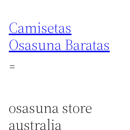
Saltar
al
Camisetas
contenido
Osasuna Baratas
osasuna store
australia