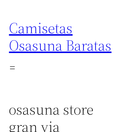
Saltar
al
Camisetas
contenido
Osasuna Baratas
osasuna store
gran via