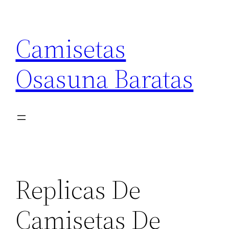
Saltar
al
Camisetas
contenido
Osasuna Baratas
Replicas De
Camisetas De