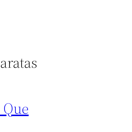
aratas
l Que