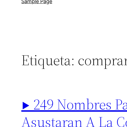
Sample Page
Etiqueta:
comprar
▶ 249 Nombres Pa
Asustaran A La C