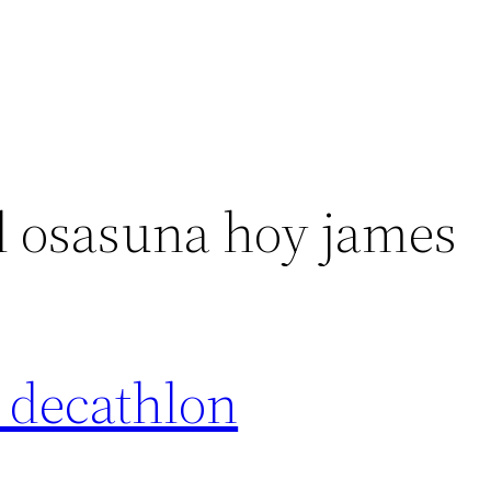
el osasuna hoy james
 decathlon