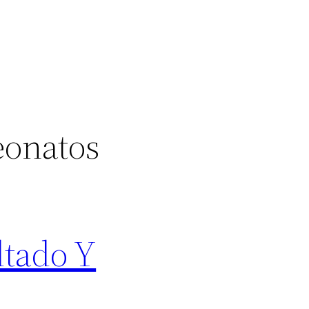
eonatos
ltado Y