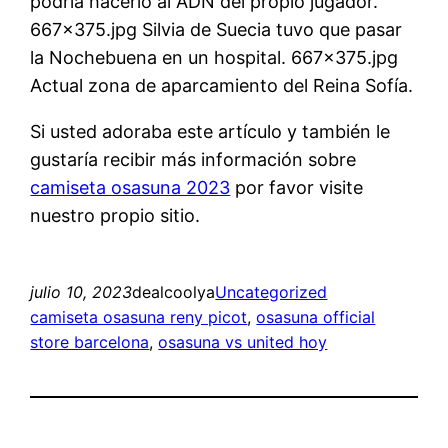
podría hacerlo al ADN del propio jugador.
667×375.jpg Silvia de Suecia tuvo que pasar
la Nochebuena en un hospital. 667×375.jpg
Actual zona de aparcamiento del Reina Sofía.
Si usted adoraba este artículo y también le
gustaría recibir más información sobre
camiseta osasuna 2023
por favor visite
nuestro propio sitio.
julio 10, 2023
dealcoolya
Uncategorized
camiseta osasuna reny picot
, 
osasuna official
store barcelona
, 
osasuna vs united hoy