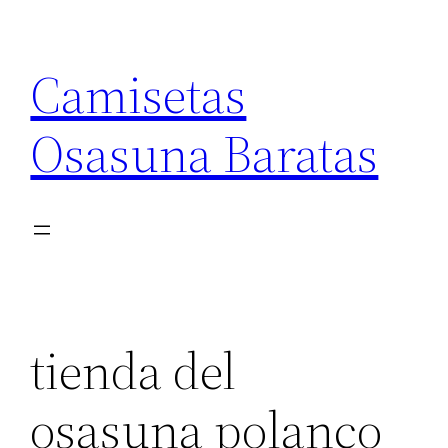
Saltar
al
Camisetas
contenido
Osasuna Baratas
tienda del
osasuna polanco