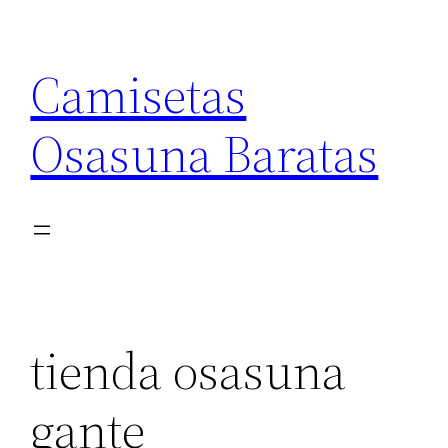
Saltar
al
Camisetas
contenido
Osasuna Baratas
tienda osasuna
gante