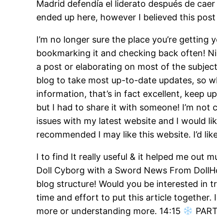
Madrid defendía el liderato después de caer
ended up here, however I believed this pos
I’m no longer sure the place you’re getting y
bookmarking it and checking back often! Nic
a post or elaborating on most of the subjects
blog to take most up-to-date updates, so whe
information, that’s in fact excellent, keep u
but I had to share it with someone! I’m not 
issues with my latest website and I would l
recommended I may like this website. I’d li
I to find It really useful & it helped me o
Doll Cyborg with a Sword News From DollHouse
blog structure! Would you be interested in t
time and effort to put this article togethe
more or understanding more. 14:15
PARTI