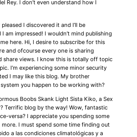
el Rey. I don’t even understand how I
pleased I discovered it and I’ll be
 I am impressed! I wouldn’t mind publishing
e here. Hi, I desire to subscribe for this
here and ofcourse every one is sharing
share views. I know this is totally off topic
opic. I’m experiencing some minor security
ed I may like this blog. My brother
log system you happen to be working with?
Enormous Boobs Skank Light Sista Kiko, a Sex
? Terrific blog by the way! Wow, fantastic
 vice-versa? I appreciate you spending some
ut more. I must spend some time finding out
a las condiciones climatológicas y a