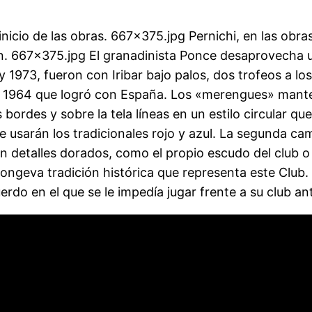
 inicio de las obras. 667×375.jpg Pernichi, en las obr
aén. 667×375.jpg El granadinista Ponce desaprovecha 
 y 1973, fueron con Iribar bajo palos, dos trofeos a 
 1964 que logró con España. Los «merengues» mantend
s bordes y sobre la tela líneas en un estilo circular q
 se usarán los tradicionales rojo y azul. La segunda c
an detalles dorados, como el propio escudo del club o 
longeva tradición histórica que representa este Club.
do en el que se le impedía jugar frente a su club ant