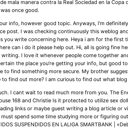
 de mala manera contra la Real Sociedad en la Copa d
t was once good.
our info, however good topic. Anyways, I’m definitely 
e post. I was checking continuously this weblog and
 you write concerning here. Heya i am for the first tim
re can i do it please help out. Hi, all is going fine 
p writing. I love it whenever people come together and 
certain the place you’re getting your info, but good t
ike to find something more secure. My brother suggest
ke to find out more? I am curious to find out what b
ut much. I cant wait to read much more from you. The 
 168 and Christie Is it protected to utilize sex doll
rading links or maybe guest writing a blog article or
r. I must spend some time studying more or figuring o
DOS SUSPENDIDOS EN LALIGA SMARTBANK | «Debido 